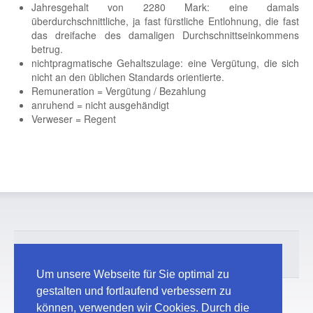
Jahresgehalt von 2280 Mark: eine damals
überdurchschnittliche, ja fast fürstliche Entlohnung, die fast
das dreifache des damaligen Durchschnittseinkommens
betrug.
nichtpragmatische Gehaltszulage: eine Vergütung, die sich
nicht an den üblichen Standards orientierte.
Remuneration = Vergütung / Bezahlung
anruhend = nicht ausgehändigt
Verweser = Regent
© 2026 Maschinenbauschule Landshut
Kontakt
Impressum / Datenschutz
Um unsere Webseite für Sie optimal zu
gestalten und fortlaufend verbessern zu
können, verwenden wir Cookies. Durch die