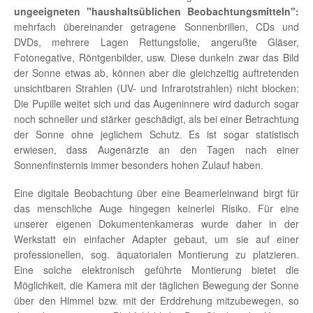
ungeeigneten "haushaltsüblichen Beobachtungsmitteln":
mehrfach übereinander getragene Sonnenbrillen, CDs und
DVDs, mehrere Lagen Rettungsfolie, angerußte Gläser,
Fotonegative, Röntgenbilder, usw. Diese dunkeln zwar das Bild
der Sonne etwas ab, können aber die gleichzeitig auftretenden
unsichtbaren Strahlen (UV- und Infrarotstrahlen) nicht blocken:
Die Pupille weitet sich und das Augeninnere wird dadurch sogar
noch schneller und stärker geschädigt, als bei einer Betrachtung
der Sonne ohne jeglichem Schutz. Es ist sogar statistisch
erwiesen, dass Augenärzte an den Tagen nach einer
Sonnenfinsternis immer besonders hohen Zulauf haben.
Eine digitale Beobachtung über eine Beamerleinwand birgt für
das menschliche Auge hingegen keinerlei Risiko. Für eine
unserer eigenen Dokumentenkameras wurde daher in der
Werkstatt ein einfacher Adapter gebaut, um sie auf einer
professionellen, sog. äquatorialen Montierung zu platzieren.
Eine solche elektronisch geführte Montierung bietet die
Möglichkeit, die Kamera mit der täglichen Bewegung der Sonne
über den Himmel bzw. mit der Erddrehung mitzubewegen, so